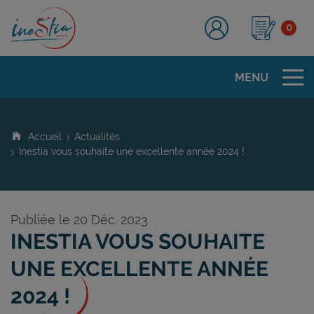
0
Tog
MENU
Accueil
Actualités
Inestia vous souhaite une excellente année 2024 !
Publiée le 20 Déc. 2023
INESTIA VOUS SOUHAITE
UNE EXCELLENTE ANNÉE
2024 !