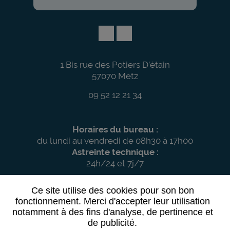
1 Bis rue des Potiers D’étain
57070 Metz
09 52 12 21 34
Horaires du bureau :
du lundi au vendredi de 08h30 à 17h00
Astreinte technique :
24h/24 et 7j/7
Ce site utilise des cookies pour son bon
fonctionnement. Merci d'accepter leur utilisation
notamment à des fins d'analyse, de pertinence et
Mentions légales
de publicité.