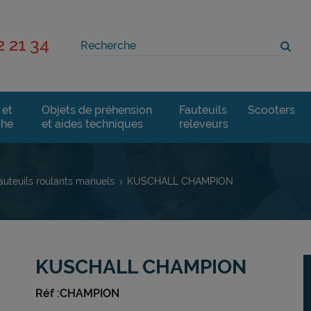
2 21 34
 et
Objets de préhension
Fauteuils
Scooters
che
et aides techniques
releveurs
auteuils roulants manuels
KUSCHALL CHAMPION
KUSCHALL CHAMPION
Réf :CHAMPION