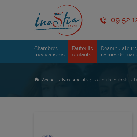
09 52 1
Chambres
Fauteuils
Déambulateurs
médicalisées
roulants
cannes de mar
Accueil
Nos produits
Fauteuils roulants
F