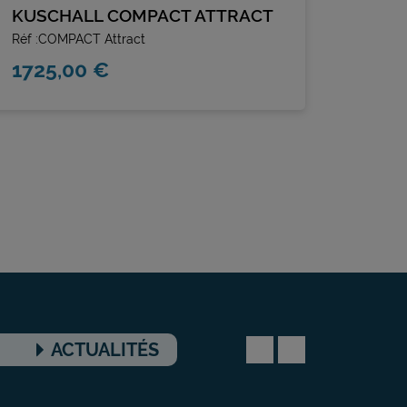
KUSCHALL COMPACT ATTRACT
ACTI
Réf :COMPACT Attract
Réf :A
1725,00 €
558,
ACTUALITÉS