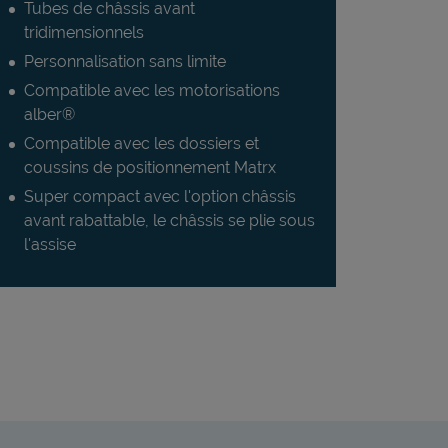
Tubes de châssis avant
tridimensionnels
Personnalisation sans limite
Compatible avec les motorisations
alber®
Compatible avec les dossiers et
coussins de positionnement Matrx
Super compact avec l'option châssis
avant rabattable, le châssis se plie sous
l'assise