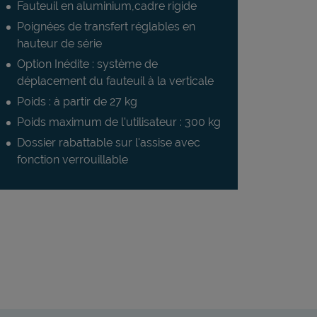
Fauteuil en aluminium,cadre rigide
Poignées de transfert réglables en
hauteur de série
Option Inédite : système de
déplacement du fauteuil à la verticale
Poids : à partir de 27 kg
Poids maximum de l'utilisateur : 300 kg
Dossier rabattable sur l'assise avec
fonction verrouillable