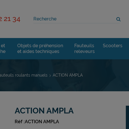
2 21 34
 et
Objets de préhension
Fauteuils
Scooters
che
et aides techniques
releveurs
auteuils roulants manuels
ACTION AMPLA
ACTION AMPLA
Réf :ACTION AMPLA