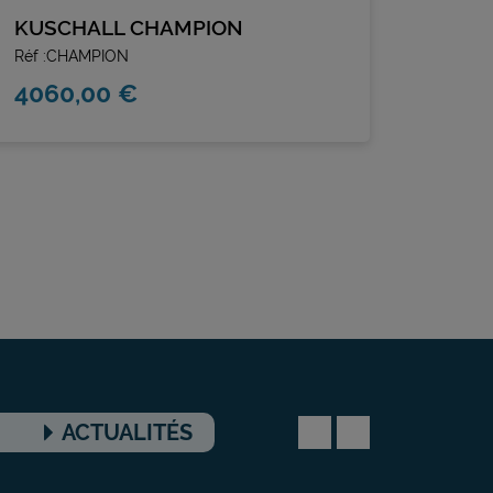
KUSCHALL CHAMPION
KUSC
Réf :CHAMPION
Réf :CO
4060,00 €
1725
ACTUALITÉS