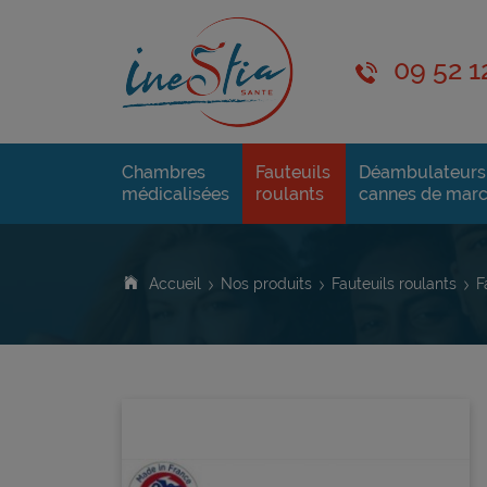
09 52 1
Chambres
Fauteuils
Déambulateurs
médicalisées
roulants
cannes de mar
Accueil
Nos produits
Fauteuils roulants
F